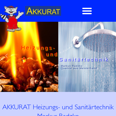
Heizungs-
und
Sanitärtechnik
Markus Radzko
Qualität aus Meisterhand
AKKURAT Heizungs- und Sanitärtechnik