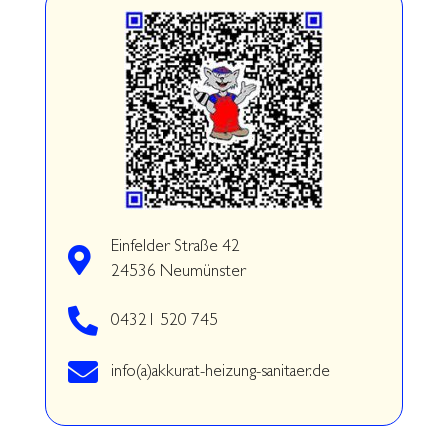
Einfelder Straße 42
24536 Neumünster
04321 520 745
info(a)akkurat-heizung-sanitaer.de